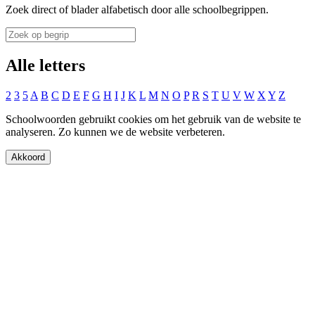
Zoek direct of blader alfabetisch door alle schoolbegrippen.
Alle letters
2
3
5
A
B
C
D
E
F
G
H
I
J
K
L
M
N
O
P
R
S
T
U
V
W
X
Y
Z
Schoolwoorden gebruikt cookies om het gebruik van de website te
analyseren. Zo kunnen we de website verbeteren.
Akkoord