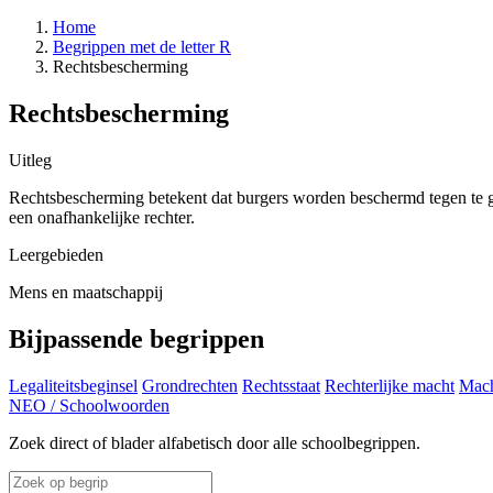
Home
Begrippen met de letter R
Rechtsbescherming
Rechtsbescherming
Uitleg
Rechtsbescherming betekent dat burgers worden beschermd tegen te gro
een onafhankelijke rechter.
Leergebieden
Mens en maatschappij
Bijpassende begrippen
Legaliteitsbeginsel
Grondrechten
Rechtsstaat
Rechterlijke macht
Mach
NEO
/
Schoolwoorden
Zoek direct of blader alfabetisch door alle schoolbegrippen.