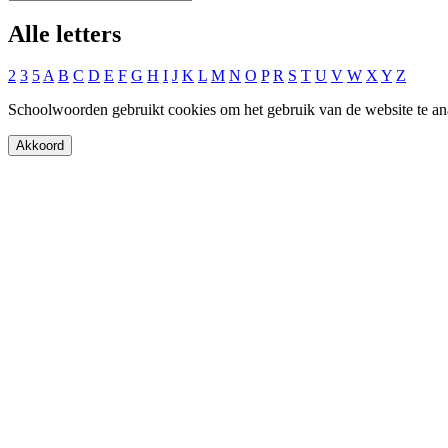
Alle letters
2
3
5
A
B
C
D
E
F
G
H
I
J
K
L
M
N
O
P
R
S
T
U
V
W
X
Y
Z
Schoolwoorden gebruikt cookies om het gebruik van de website te an
Akkoord