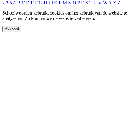
2
3
5
A
B
C
D
E
F
G
H
I
J
K
L
M
N
O
P
R
S
T
U
V
W
X
Y
Z
Schoolwoorden gebruikt cookies om het gebruik van de website te
analyseren. Zo kunnen we de website verbeteren.
Akkoord