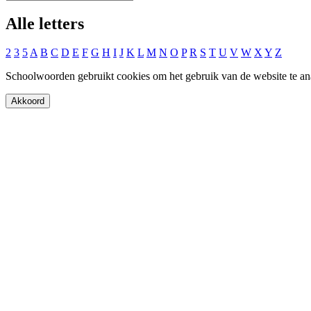
Alle letters
2
3
5
A
B
C
D
E
F
G
H
I
J
K
L
M
N
O
P
R
S
T
U
V
W
X
Y
Z
Schoolwoorden gebruikt cookies om het gebruik van de website te an
Akkoord