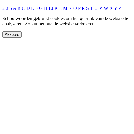
2
3
5
A
B
C
D
E
F
G
H
I
J
K
L
M
N
O
P
R
S
T
U
V
W
X
Y
Z
Schoolwoorden gebruikt cookies om het gebruik van de website te
analyseren. Zo kunnen we de website verbeteren.
Akkoord