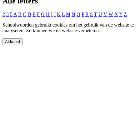
Alle letters
2
3
5
A
B
C
D
E
F
G
H
I
J
K
L
M
N
O
P
R
S
T
U
V
W
X
Y
Z
Schoolwoorden gebruikt cookies om het gebruik van de website te
analyseren. Zo kunnen we de website verbeteren.
Akkoord