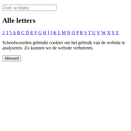
Alle letters
2
3
5
A
B
C
D
E
F
G
H
I
J
K
L
M
N
O
P
R
S
T
U
V
W
X
Y
Z
Schoolwoorden gebruikt cookies om het gebruik van de website te
analyseren. Zo kunnen we de website verbeteren.
Akkoord