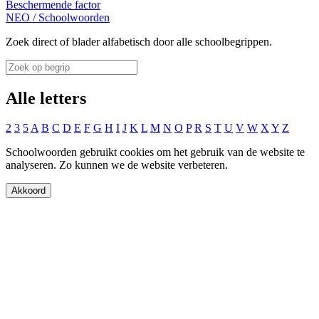
Beschermende factor
NEO
/
Schoolwoorden
Zoek direct of blader alfabetisch door alle schoolbegrippen.
Alle letters
2
3
5
A
B
C
D
E
F
G
H
I
J
K
L
M
N
O
P
R
S
T
U
V
W
X
Y
Z
Schoolwoorden gebruikt cookies om het gebruik van de website te
analyseren. Zo kunnen we de website verbeteren.
Akkoord