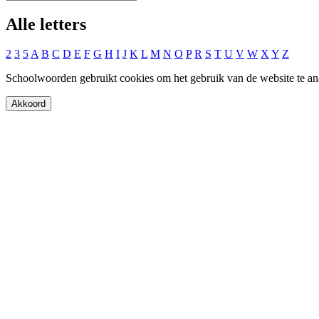
Alle letters
2
3
5
A
B
C
D
E
F
G
H
I
J
K
L
M
N
O
P
R
S
T
U
V
W
X
Y
Z
Schoolwoorden gebruikt cookies om het gebruik van de website te an
Akkoord