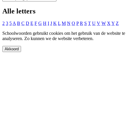
Alle letters
2
3
5
A
B
C
D
E
F
G
H
I
J
K
L
M
N
O
P
R
S
T
U
V
W
X
Y
Z
Schoolwoorden gebruikt cookies om het gebruik van de website te
analyseren. Zo kunnen we de website verbeteren.
Akkoord