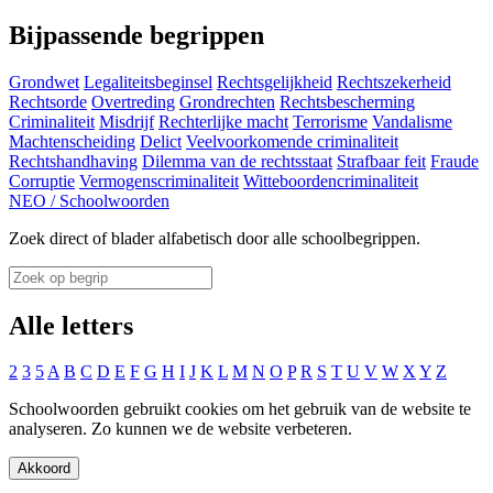
Bijpassende begrippen
Grondwet
Legaliteitsbeginsel
Rechtsgelijkheid
Rechtszekerheid
Rechtsorde
Overtreding
Grondrechten
Rechtsbescherming
Criminaliteit
Misdrijf
Rechterlijke macht
Terrorisme
Vandalisme
Machtenscheiding
Delict
Veelvoorkomende criminaliteit
Rechtshandhaving
Dilemma van de rechtsstaat
Strafbaar feit
Fraude
Corruptie
Vermogenscriminaliteit
Witteboordencriminaliteit
NEO
/
Schoolwoorden
Zoek direct of blader alfabetisch door alle schoolbegrippen.
Alle letters
2
3
5
A
B
C
D
E
F
G
H
I
J
K
L
M
N
O
P
R
S
T
U
V
W
X
Y
Z
Schoolwoorden gebruikt cookies om het gebruik van de website te
analyseren. Zo kunnen we de website verbeteren.
Akkoord