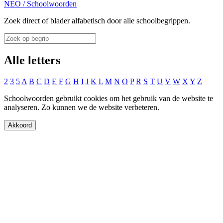
NEO
/
Schoolwoorden
Zoek direct of blader alfabetisch door alle schoolbegrippen.
Alle letters
2
3
5
A
B
C
D
E
F
G
H
I
J
K
L
M
N
O
P
R
S
T
U
V
W
X
Y
Z
Schoolwoorden gebruikt cookies om het gebruik van de website te
analyseren. Zo kunnen we de website verbeteren.
Akkoord