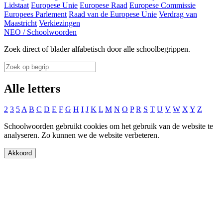
Lidstaat
Europese Unie
Europese Raad
Europese Commissie
Europees Parlement
Raad van de Europese Unie
Verdrag van
Maastricht
Verkiezingen
NEO
/
Schoolwoorden
Zoek direct of blader alfabetisch door alle schoolbegrippen.
Alle letters
2
3
5
A
B
C
D
E
F
G
H
I
J
K
L
M
N
O
P
R
S
T
U
V
W
X
Y
Z
Schoolwoorden gebruikt cookies om het gebruik van de website te
analyseren. Zo kunnen we de website verbeteren.
Akkoord