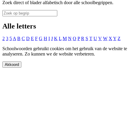
Zoek direct of blader alfabetisch door alle schoolbegrippen.
Alle letters
2
3
5
A
B
C
D
E
F
G
H
I
J
K
L
M
N
O
P
R
S
T
U
V
W
X
Y
Z
Schoolwoorden gebruikt cookies om het gebruik van de website te
analyseren. Zo kunnen we de website verbeteren.
Akkoord