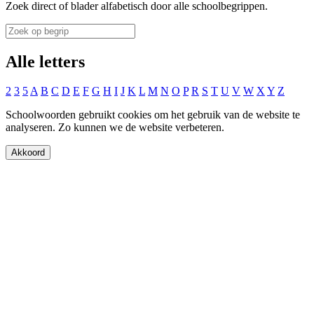
Zoek direct of blader alfabetisch door alle schoolbegrippen.
Alle letters
2
3
5
A
B
C
D
E
F
G
H
I
J
K
L
M
N
O
P
R
S
T
U
V
W
X
Y
Z
Schoolwoorden gebruikt cookies om het gebruik van de website te
analyseren. Zo kunnen we de website verbeteren.
Akkoord