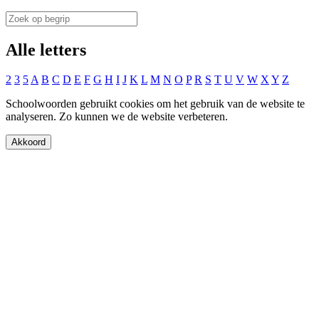
Alle letters
2
3
5
A
B
C
D
E
F
G
H
I
J
K
L
M
N
O
P
R
S
T
U
V
W
X
Y
Z
Schoolwoorden gebruikt cookies om het gebruik van de website te
analyseren. Zo kunnen we de website verbeteren.
Akkoord