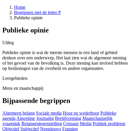
Home
Begrippen met de letter P
Publieke opinie
Publieke opinie
Uitleg
Publieke opinie is wat de meeste mensen in een land of gebied
denken over een onderwerp. Het laat zien wat de algemene mening
of het gevoel van de bevolking is. Deze mening kan invloed hebben
op beslissingen van de overheid en andere organisaties.
Leergebieden
Mens en maatschappij
Bijpassende begrippen
Algemeen belang
Sociale media
Hoor en wederhoor
Politieke
agenda
Algoritme
Journalist
Beeldvorming
Maatschappelijk
vraagstuk
Belangentegenstelling
Censuur
Media
Politiek probleem
Objectief
Subjectief
Nepnieuws
Framing