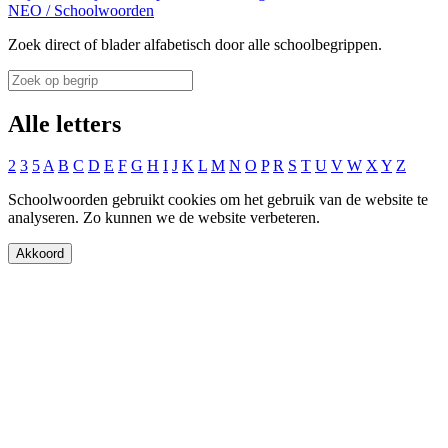
NEO
/
Schoolwoorden
Zoek direct of blader alfabetisch door alle schoolbegrippen.
Alle letters
2
3
5
A
B
C
D
E
F
G
H
I
J
K
L
M
N
O
P
R
S
T
U
V
W
X
Y
Z
Schoolwoorden gebruikt cookies om het gebruik van de website te
analyseren. Zo kunnen we de website verbeteren.
Akkoord