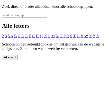
Zoek direct of blader alfabetisch door alle schoolbegrippen.
Alle letters
2
3
5
A
B
C
D
E
F
G
H
I
J
K
L
M
N
O
P
R
S
T
U
V
W
X
Y
Z
Schoolwoorden gebruikt cookies om het gebruik van de website te
analyseren. Zo kunnen we de website verbeteren.
Akkoord