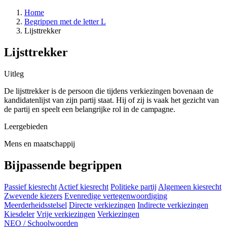
Home
Begrippen met de letter L
Lijsttrekker
Lijsttrekker
Uitleg
De lijsttrekker is de persoon die tijdens verkiezingen bovenaan de
kandidatenlijst van zijn partij staat. Hij of zij is vaak het gezicht van
de partij en speelt een belangrijke rol in de campagne.
Leergebieden
Mens en maatschappij
Bijpassende begrippen
Passief kiesrecht
Actief kiesrecht
Politieke partij
Algemeen kiesrecht
Zwevende kiezers
Evenredige vertegenwoordiging
Meerderheidsstelsel
Directe verkiezingen
Indirecte verkiezingen
Kiesdeler
Vrije verkiezingen
Verkiezingen
NEO
/
Schoolwoorden