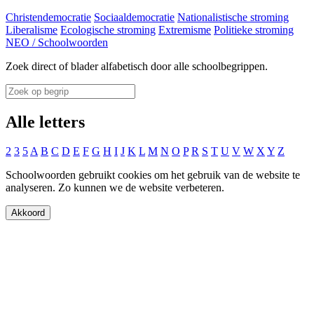
Christendemocratie
Sociaaldemocratie
Nationalistische stroming
Liberalisme
Ecologische stroming
Extremisme
Politieke stroming
NEO
/
Schoolwoorden
Zoek direct of blader alfabetisch door alle schoolbegrippen.
Alle letters
2
3
5
A
B
C
D
E
F
G
H
I
J
K
L
M
N
O
P
R
S
T
U
V
W
X
Y
Z
Schoolwoorden gebruikt cookies om het gebruik van de website te
analyseren. Zo kunnen we de website verbeteren.
Akkoord