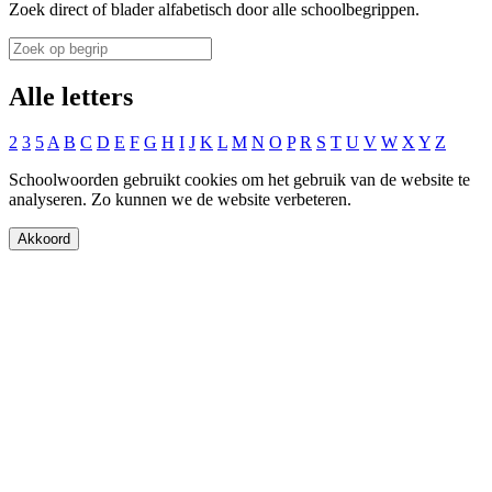
Zoek direct of blader alfabetisch door alle schoolbegrippen.
Alle letters
2
3
5
A
B
C
D
E
F
G
H
I
J
K
L
M
N
O
P
R
S
T
U
V
W
X
Y
Z
Schoolwoorden gebruikt cookies om het gebruik van de website te
analyseren. Zo kunnen we de website verbeteren.
Akkoord