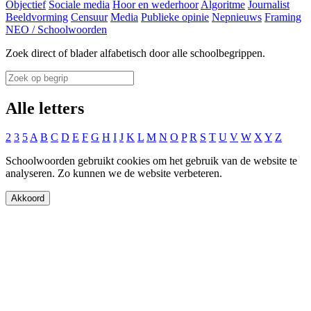
Objectief
Sociale media
Hoor en wederhoor
Algoritme
Journalist
Beeldvorming
Censuur
Media
Publieke opinie
Nepnieuws
Framing
NEO
/
Schoolwoorden
Zoek direct of blader alfabetisch door alle schoolbegrippen.
Alle letters
2
3
5
A
B
C
D
E
F
G
H
I
J
K
L
M
N
O
P
R
S
T
U
V
W
X
Y
Z
Schoolwoorden gebruikt cookies om het gebruik van de website te
analyseren. Zo kunnen we de website verbeteren.
Akkoord