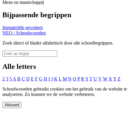
Mens en maatschappij
Bijpassende begrippen
Immateriële gevolgen
NEO
/
Schoolwoorden
Zoek direct of blader alfabetisch door alle schoolbegrippen.
Alle letters
2
3
5
A
B
C
D
E
F
G
H
I
J
K
L
M
N
O
P
R
S
T
U
V
W
X
Y
Z
Schoolwoorden gebruikt cookies om het gebruik van de website te
analyseren. Zo kunnen we de website verbeteren.
Akkoord