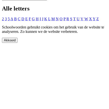
Alle letters
2
3
5
A
B
C
D
E
F
G
H
I
J
K
L
M
N
O
P
R
S
T
U
V
W
X
Y
Z
Schoolwoorden gebruikt cookies om het gebruik van de website te
analyseren. Zo kunnen we de website verbeteren.
Akkoord