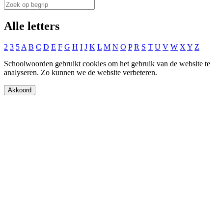
Alle letters
2
3
5
A
B
C
D
E
F
G
H
I
J
K
L
M
N
O
P
R
S
T
U
V
W
X
Y
Z
Schoolwoorden gebruikt cookies om het gebruik van de website te
analyseren. Zo kunnen we de website verbeteren.
Akkoord