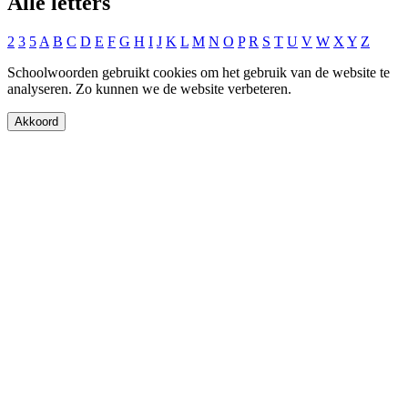
Alle letters
2
3
5
A
B
C
D
E
F
G
H
I
J
K
L
M
N
O
P
R
S
T
U
V
W
X
Y
Z
Schoolwoorden gebruikt cookies om het gebruik van de website te
analyseren. Zo kunnen we de website verbeteren.
Akkoord