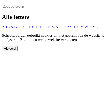
Alle letters
2
3
5
A
B
C
D
E
F
G
H
I
J
K
L
M
N
O
P
R
S
T
U
V
W
X
Y
Z
Schoolwoorden gebruikt cookies om het gebruik van de website te
analyseren. Zo kunnen we de website verbeteren.
Akkoord