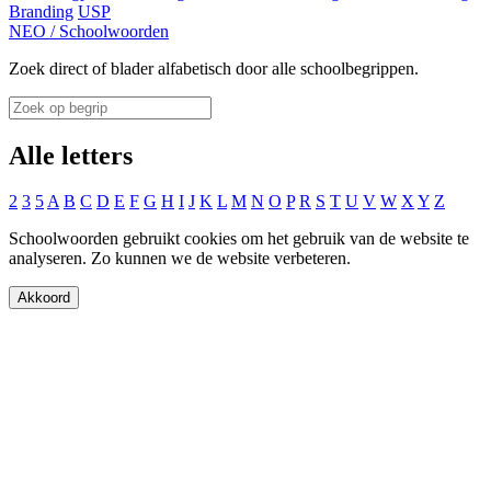
Branding
USP
NEO
/
Schoolwoorden
Zoek direct of blader alfabetisch door alle schoolbegrippen.
Alle letters
2
3
5
A
B
C
D
E
F
G
H
I
J
K
L
M
N
O
P
R
S
T
U
V
W
X
Y
Z
Schoolwoorden gebruikt cookies om het gebruik van de website te
analyseren. Zo kunnen we de website verbeteren.
Akkoord