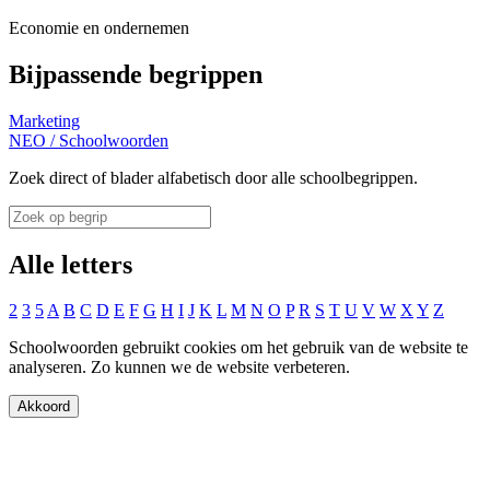
Economie en ondernemen
Bijpassende begrippen
Marketing
NEO
/
Schoolwoorden
Zoek direct of blader alfabetisch door alle schoolbegrippen.
Alle letters
2
3
5
A
B
C
D
E
F
G
H
I
J
K
L
M
N
O
P
R
S
T
U
V
W
X
Y
Z
Schoolwoorden gebruikt cookies om het gebruik van de website te
analyseren. Zo kunnen we de website verbeteren.
Akkoord