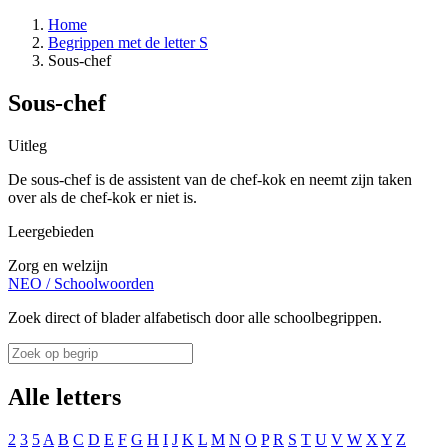
Home
Begrippen met de letter S
Sous-chef
Sous-chef
Uitleg
De sous-chef is de assistent van de chef-kok en neemt zijn taken
over als de chef-kok er niet is.
Leergebieden
Zorg en welzijn
NEO
/
Schoolwoorden
Zoek direct of blader alfabetisch door alle schoolbegrippen.
Alle letters
2
3
5
A
B
C
D
E
F
G
H
I
J
K
L
M
N
O
P
R
S
T
U
V
W
X
Y
Z