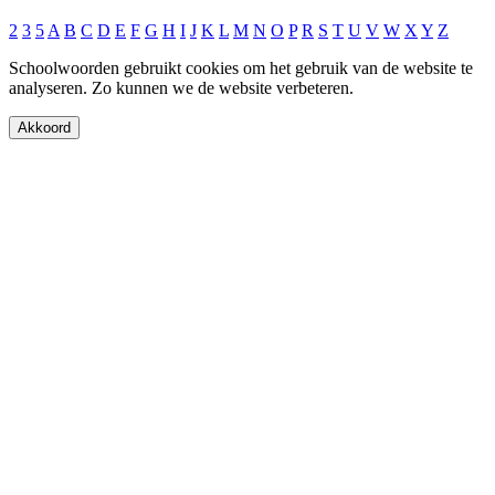
2
3
5
A
B
C
D
E
F
G
H
I
J
K
L
M
N
O
P
R
S
T
U
V
W
X
Y
Z
Schoolwoorden gebruikt cookies om het gebruik van de website te
analyseren. Zo kunnen we de website verbeteren.
Akkoord