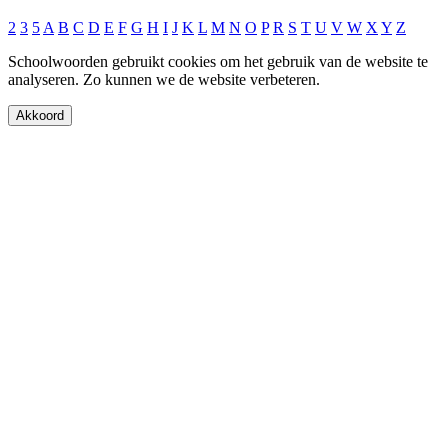
2
3
5
A
B
C
D
E
F
G
H
I
J
K
L
M
N
O
P
R
S
T
U
V
W
X
Y
Z
Schoolwoorden gebruikt cookies om het gebruik van de website te
analyseren. Zo kunnen we de website verbeteren.
Akkoord