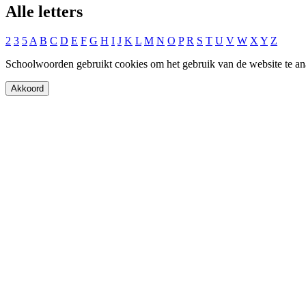
Alle letters
2
3
5
A
B
C
D
E
F
G
H
I
J
K
L
M
N
O
P
R
S
T
U
V
W
X
Y
Z
Schoolwoorden gebruikt cookies om het gebruik van de website te an
Akkoord