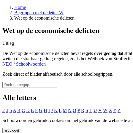
Home
Begrippen met de letter W
Wet op de economische delicten
Wet op de economische delicten
Uitleg
De Wet op de economische delicten bevat regels over gedrag dat strafb
wetten die strafbaar gedrag regelen, zoals het Wetboek van Strafrec
NEO
/
Schoolwoorden
Zoek direct of blader alfabetisch door alle schoolbegrippen.
Alle letters
2
3
5
A
B
C
D
E
F
G
H
I
J
K
L
M
N
O
P
R
S
T
U
V
W
X
Y
Z
Schoolwoorden gebruikt cookies om het gebruik van de website te an
Akkoord