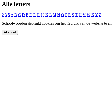
Alle letters
2
3
5
A
B
C
D
E
F
G
H
I
J
K
L
M
N
O
P
R
S
T
U
V
W
X
Y
Z
Schoolwoorden gebruikt cookies om het gebruik van de website te an
Akkoord