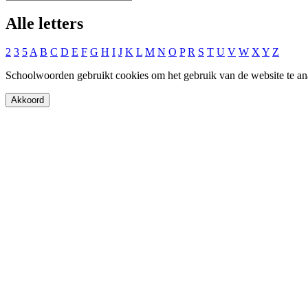
Alle letters
2
3
5
A
B
C
D
E
F
G
H
I
J
K
L
M
N
O
P
R
S
T
U
V
W
X
Y
Z
Schoolwoorden gebruikt cookies om het gebruik van de website te an
Akkoord