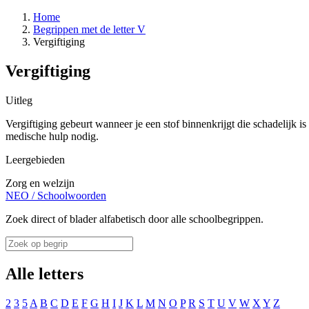
Home
Begrippen met de letter V
Vergiftiging
Vergiftiging
Uitleg
Vergiftiging gebeurt wanneer je een stof binnenkrijgt die schadelijk i
medische hulp nodig.
Leergebieden
Zorg en welzijn
NEO
/
Schoolwoorden
Zoek direct of blader alfabetisch door alle schoolbegrippen.
Alle letters
2
3
5
A
B
C
D
E
F
G
H
I
J
K
L
M
N
O
P
R
S
T
U
V
W
X
Y
Z