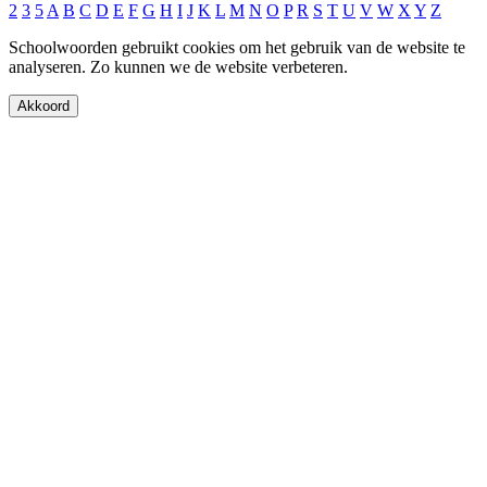
2
3
5
A
B
C
D
E
F
G
H
I
J
K
L
M
N
O
P
R
S
T
U
V
W
X
Y
Z
Schoolwoorden gebruikt cookies om het gebruik van de website te
analyseren. Zo kunnen we de website verbeteren.
Akkoord