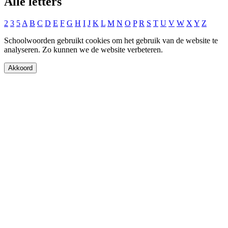
Alle letters
2
3
5
A
B
C
D
E
F
G
H
I
J
K
L
M
N
O
P
R
S
T
U
V
W
X
Y
Z
Schoolwoorden gebruikt cookies om het gebruik van de website te
analyseren. Zo kunnen we de website verbeteren.
Akkoord