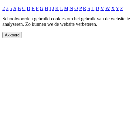
2
3
5
A
B
C
D
E
F
G
H
I
J
K
L
M
N
O
P
R
S
T
U
V
W
X
Y
Z
Schoolwoorden gebruikt cookies om het gebruik van de website te
analyseren. Zo kunnen we de website verbeteren.
Akkoord