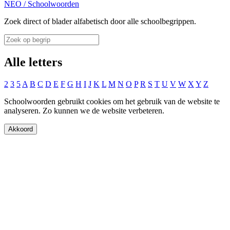
NEO
/
Schoolwoorden
Zoek direct of blader alfabetisch door alle schoolbegrippen.
Alle letters
2
3
5
A
B
C
D
E
F
G
H
I
J
K
L
M
N
O
P
R
S
T
U
V
W
X
Y
Z
Schoolwoorden gebruikt cookies om het gebruik van de website te
analyseren. Zo kunnen we de website verbeteren.
Akkoord