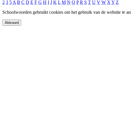
2
3
5
A
B
C
D
E
F
G
H
I
J
K
L
M
N
O
P
R
S
T
U
V
W
X
Y
Z
Schoolwoorden gebruikt cookies om het gebruik van de website te an
Akkoord