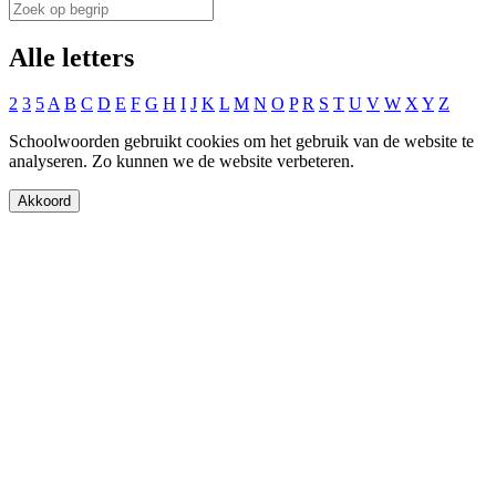
Alle letters
2
3
5
A
B
C
D
E
F
G
H
I
J
K
L
M
N
O
P
R
S
T
U
V
W
X
Y
Z
Schoolwoorden gebruikt cookies om het gebruik van de website te
analyseren. Zo kunnen we de website verbeteren.
Akkoord