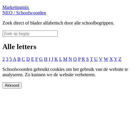
Marketingmix
NEO
/
Schoolwoorden
Zoek direct of blader alfabetisch door alle schoolbegrippen.
Alle letters
2
3
5
A
B
C
D
E
F
G
H
I
J
K
L
M
N
O
P
R
S
T
U
V
W
X
Y
Z
Schoolwoorden gebruikt cookies om het gebruik van de website te
analyseren. Zo kunnen we de website verbeteren.
Akkoord