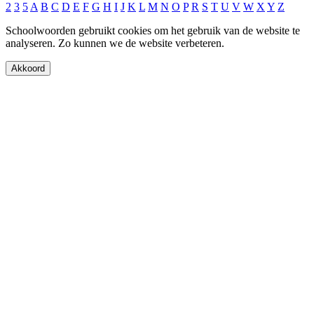
2
3
5
A
B
C
D
E
F
G
H
I
J
K
L
M
N
O
P
R
S
T
U
V
W
X
Y
Z
Schoolwoorden gebruikt cookies om het gebruik van de website te
analyseren. Zo kunnen we de website verbeteren.
Akkoord