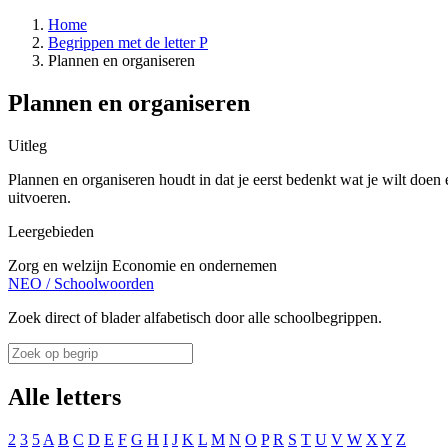
Home
Begrippen met de letter P
Plannen en organiseren
Plannen en organiseren
Uitleg
Plannen en organiseren houdt in dat je eerst bedenkt wat je wilt doen 
uitvoeren.
Leergebieden
Zorg en welzijn
Economie en ondernemen
NEO
/
Schoolwoorden
Zoek direct of blader alfabetisch door alle schoolbegrippen.
Alle letters
2
3
5
A
B
C
D
E
F
G
H
I
J
K
L
M
N
O
P
R
S
T
U
V
W
X
Y
Z