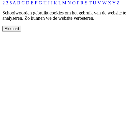
2
3
5
A
B
C
D
E
F
G
H
I
J
K
L
M
N
O
P
R
S
T
U
V
W
X
Y
Z
Schoolwoorden gebruikt cookies om het gebruik van de website te
analyseren. Zo kunnen we de website verbeteren.
Akkoord