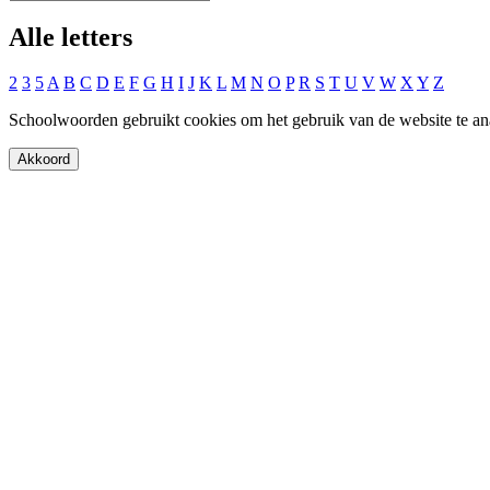
Alle letters
2
3
5
A
B
C
D
E
F
G
H
I
J
K
L
M
N
O
P
R
S
T
U
V
W
X
Y
Z
Schoolwoorden gebruikt cookies om het gebruik van de website te an
Akkoord