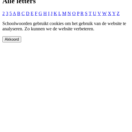
Alle letters
2
3
5
A
B
C
D
E
F
G
H
I
J
K
L
M
N
O
P
R
S
T
U
V
W
X
Y
Z
Schoolwoorden gebruikt cookies om het gebruik van de website te
analyseren. Zo kunnen we de website verbeteren.
Akkoord