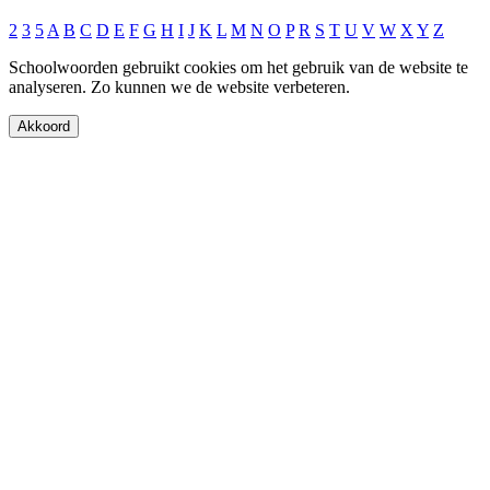
2
3
5
A
B
C
D
E
F
G
H
I
J
K
L
M
N
O
P
R
S
T
U
V
W
X
Y
Z
Schoolwoorden gebruikt cookies om het gebruik van de website te
analyseren. Zo kunnen we de website verbeteren.
Akkoord