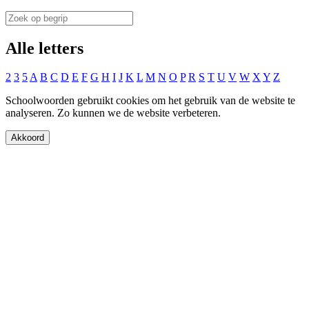
Alle letters
2
3
5
A
B
C
D
E
F
G
H
I
J
K
L
M
N
O
P
R
S
T
U
V
W
X
Y
Z
Schoolwoorden gebruikt cookies om het gebruik van de website te
analyseren. Zo kunnen we de website verbeteren.
Akkoord